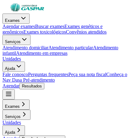
Exames
Agendar exames
Buscar exames
Exames genéticos e
genômicos
Exames toxicológicos
Convênios atendidos
Serviços
Atendimento domiciliar
Atendimento particular
Atendimento
infantil
Atendimento em empresas
Unidades
Ajuda
Fale conosco
Perguntas frequentes
Peça sua nota fiscal
Conheça o
Nav Dasa
Pré-atendimento
Agendar
Resultados
Exames
Serviços
Unidades
Ajuda