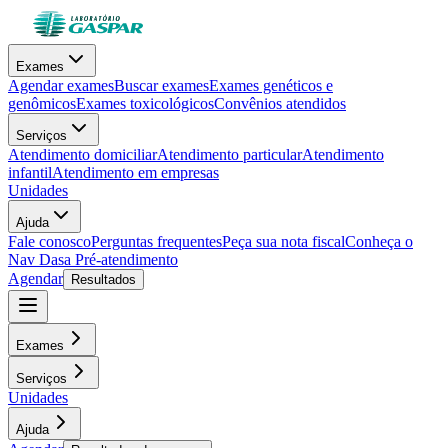
Exames
Agendar exames
Buscar exames
Exames genéticos e
genômicos
Exames toxicológicos
Convênios atendidos
Serviços
Atendimento domiciliar
Atendimento particular
Atendimento
infantil
Atendimento em empresas
Unidades
Ajuda
Fale conosco
Perguntas frequentes
Peça sua nota fiscal
Conheça o
Nav Dasa
Pré-atendimento
Agendar
Resultados
Exames
Serviços
Unidades
Ajuda