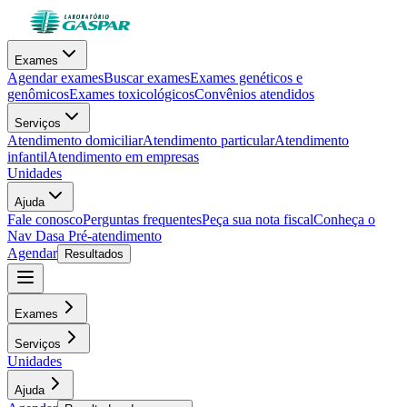
Exames
Agendar exames
Buscar exames
Exames genéticos e
genômicos
Exames toxicológicos
Convênios atendidos
Serviços
Atendimento domiciliar
Atendimento particular
Atendimento
infantil
Atendimento em empresas
Unidades
Ajuda
Fale conosco
Perguntas frequentes
Peça sua nota fiscal
Conheça o
Nav Dasa
Pré-atendimento
Agendar
Resultados
Exames
Serviços
Unidades
Ajuda