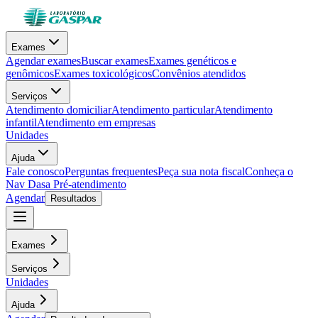
Exames
Agendar exames
Buscar exames
Exames genéticos e
genômicos
Exames toxicológicos
Convênios atendidos
Serviços
Atendimento domiciliar
Atendimento particular
Atendimento
infantil
Atendimento em empresas
Unidades
Ajuda
Fale conosco
Perguntas frequentes
Peça sua nota fiscal
Conheça o
Nav Dasa
Pré-atendimento
Agendar
Resultados
Exames
Serviços
Unidades
Ajuda