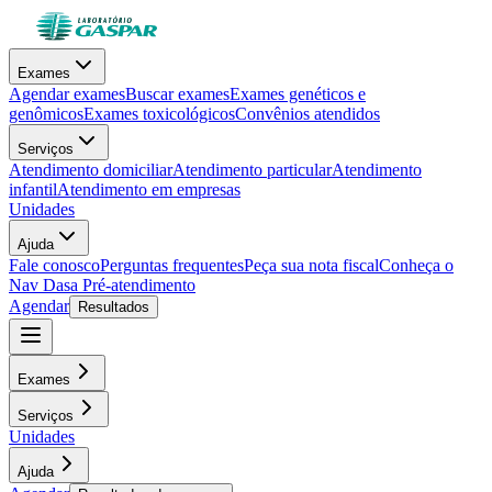
Exames
Agendar exames
Buscar exames
Exames genéticos e
genômicos
Exames toxicológicos
Convênios atendidos
Serviços
Atendimento domiciliar
Atendimento particular
Atendimento
infantil
Atendimento em empresas
Unidades
Ajuda
Fale conosco
Perguntas frequentes
Peça sua nota fiscal
Conheça o
Nav Dasa
Pré-atendimento
Agendar
Resultados
Exames
Serviços
Unidades
Ajuda