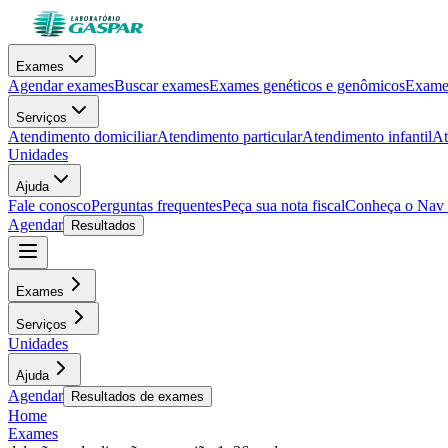
Exames
Agendar exames
Buscar exames
Exames genéticos e genômicos
Exames
Serviços
Atendimento domiciliar
Atendimento particular
Atendimento infantil
At
Unidades
Ajuda
Fale conosco
Perguntas frequentes
Peça sua nota fiscal
Conheça o Nav
Agendar
Resultados
Exames
Serviços
Unidades
Ajuda
Agendar
Resultados de exames
Home
Exames