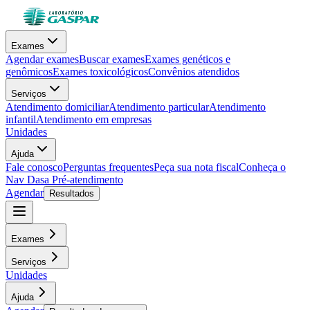
Exames
Agendar exames
Buscar exames
Exames genéticos e
genômicos
Exames toxicológicos
Convênios atendidos
Serviços
Atendimento domiciliar
Atendimento particular
Atendimento
infantil
Atendimento em empresas
Unidades
Ajuda
Fale conosco
Perguntas frequentes
Peça sua nota fiscal
Conheça o
Nav Dasa
Pré-atendimento
Agendar
Resultados
Exames
Serviços
Unidades
Ajuda