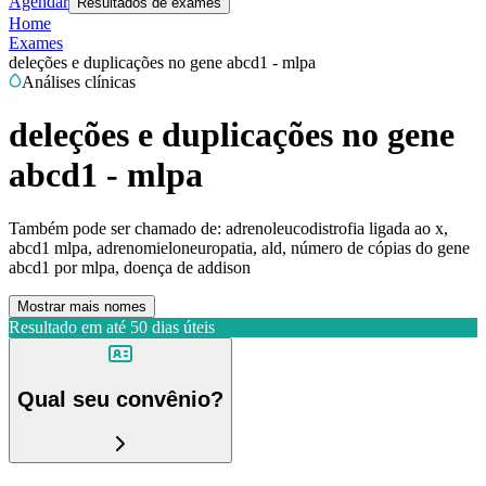
Agendar
Resultados de exames
Home
Exames
deleções e duplicações no gene abcd1 - mlpa
Análises clínicas
deleções e duplicações no gene
abcd1 - mlpa
Também pode ser chamado de:
adrenoleucodistrofia ligada ao x,
abcd1 mlpa, adrenomieloneuropatia, ald, número de cópias do gene
abcd1 por mlpa, doença de addison
Mostrar mais nomes
Resultado em até
50 dias úteis
Qual seu convênio?