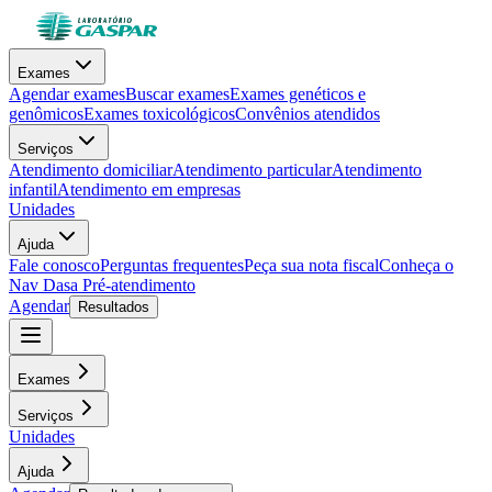
Exames
Agendar exames
Buscar exames
Exames genéticos e
genômicos
Exames toxicológicos
Convênios atendidos
Serviços
Atendimento domiciliar
Atendimento particular
Atendimento
infantil
Atendimento em empresas
Unidades
Ajuda
Fale conosco
Perguntas frequentes
Peça sua nota fiscal
Conheça o
Nav Dasa
Pré-atendimento
Agendar
Resultados
Exames
Serviços
Unidades
Ajuda