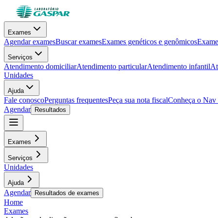
Exames
Agendar exames
Buscar exames
Exames genéticos e genômicos
Exames
Serviços
Atendimento domiciliar
Atendimento particular
Atendimento infantil
At
Unidades
Ajuda
Fale conosco
Perguntas frequentes
Peça sua nota fiscal
Conheça o Nav
Agendar
Resultados
Exames
Serviços
Unidades
Ajuda
Agendar
Resultados de exames
Home
Exames