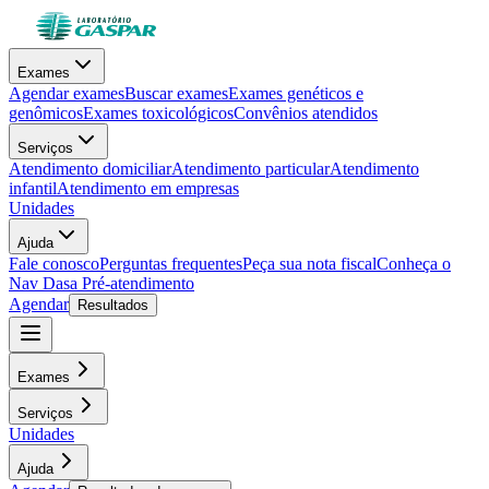
Exames
Agendar exames
Buscar exames
Exames genéticos e
genômicos
Exames toxicológicos
Convênios atendidos
Serviços
Atendimento domiciliar
Atendimento particular
Atendimento
infantil
Atendimento em empresas
Unidades
Ajuda
Fale conosco
Perguntas frequentes
Peça sua nota fiscal
Conheça o
Nav Dasa
Pré-atendimento
Agendar
Resultados
Exames
Serviços
Unidades
Ajuda