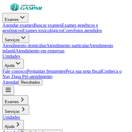
Exames
Agendar exames
Buscar exames
Exames genéticos e
genômicos
Exames toxicológicos
Convênios atendidos
Serviços
Atendimento domiciliar
Atendimento particular
Atendimento
infantil
Atendimento em empresas
Unidades
Ajuda
Fale conosco
Perguntas frequentes
Peça sua nota fiscal
Conheça o
Nav Dasa
Pré-atendimento
Agendar
Resultados
Exames
Serviços
Unidades
Ajuda