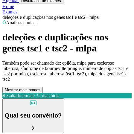
Agendar
Resultados de exames
Home
Exames
deleções e duplicações nos genes tsc1 e tsc2 - mlpa
Análises clínicas
deleções e duplicações nos
genes tsc1 e tsc2 - mlpa
Também pode ser chamado de:
epilóia, mlpa para esclerose
tuberosa, síndrome de bourneville-pringle, número de cópias tsc1 e
tsc2 por mlpa, esclerose tuberosa (tsc1, tsc2), mlpa dos gene tsc1 e
tsc2
Mostrar mais nomes
Resultado em até
32 dias úteis
Qual seu convênio?