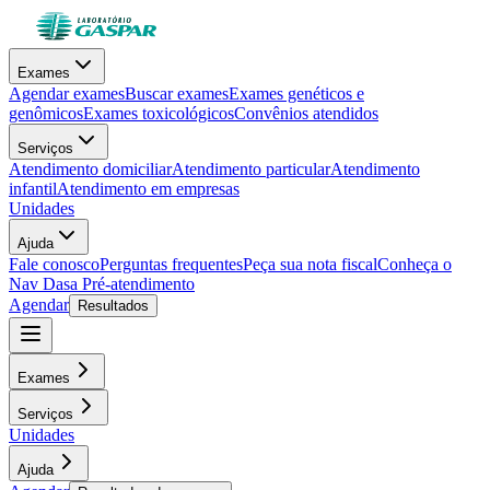
Exames
Agendar exames
Buscar exames
Exames genéticos e
genômicos
Exames toxicológicos
Convênios atendidos
Serviços
Atendimento domiciliar
Atendimento particular
Atendimento
infantil
Atendimento em empresas
Unidades
Ajuda
Fale conosco
Perguntas frequentes
Peça sua nota fiscal
Conheça o
Nav Dasa
Pré-atendimento
Agendar
Resultados
Exames
Serviços
Unidades
Ajuda