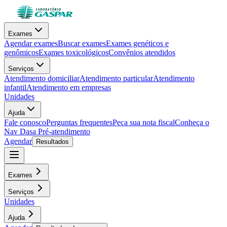
Exames
Agendar exames
Buscar exames
Exames genéticos e
genômicos
Exames toxicológicos
Convênios atendidos
Serviços
Atendimento domiciliar
Atendimento particular
Atendimento
infantil
Atendimento em empresas
Unidades
Ajuda
Fale conosco
Perguntas frequentes
Peça sua nota fiscal
Conheça o
Nav Dasa
Pré-atendimento
Agendar
Resultados
Exames
Serviços
Unidades
Ajuda