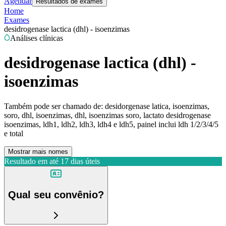
Agendar
Resultados de exames
Home
Exames
desidrogenase lactica (dhl) - isoenzimas
Análises clínicas
desidrogenase lactica (dhl) -
isoenzimas
Também pode ser chamado de:
desidorgenase latica, isoenzimas,
soro, dhl, isoenzimas, dhl, isoenzimas soro, lactato desidrogenase
isoenzimas, ldh1, ldh2, ldh3, ldh4 e ldh5, painel inclui ldh 1/2/3/4/5
e total
Mostrar mais nomes
Resultado em até
17 dias úteis
Qual seu convênio?