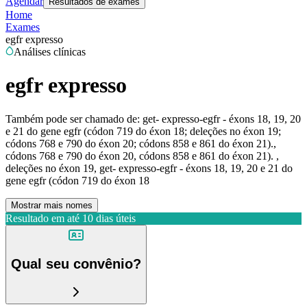
Agendar
Resultados de exames
Home
Exames
egfr expresso
Análises clínicas
egfr expresso
Também pode ser chamado de:
get- expresso-egfr - éxons 18, 19, 20
e 21 do gene egfr (códon 719 do éxon 18; deleções no éxon 19;
códons 768 e 790 do éxon 20; códons 858 e 861 do éxon 21).,
códons 768 e 790 do éxon 20, códons 858 e 861 do éxon 21). ,
deleções no éxon 19, get- expresso-egfr - éxons 18, 19, 20 e 21 do
gene egfr (códon 719 do éxon 18
Mostrar mais nomes
Resultado em até
10 dias úteis
Qual seu convênio?