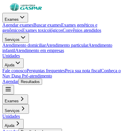
Exames
Agendar exames
Buscar exames
Exames genéticos e
genômicos
Exames toxicológicos
Convênios atendidos
Serviços
Atendimento domiciliar
Atendimento particular
Atendimento
infantil
Atendimento em empresas
Unidades
Ajuda
Fale conosco
Perguntas frequentes
Peça sua nota fiscal
Conheça o
Nav Dasa
Pré-atendimento
Agendar
Resultados
Exames
Serviços
Unidades
Ajuda