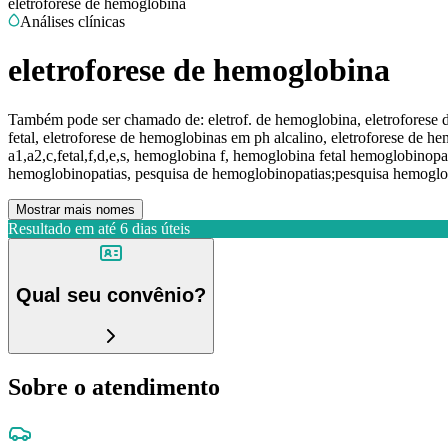
eletroforese de hemoglobina
Análises clínicas
eletroforese de hemoglobina
Também pode ser chamado de:
eletrof. de hemoglobina, eletroforese 
fetal, eletroforese de hemoglobinas em ph alcalino, eletroforese de 
a1,a2,c,fetal,f,d,e,s, hemoglobina f, hemoglobina fetal hemoglobinopa
hemoglobinopatias, pesquisa de hemoglobinopatias;pesquisa hemoglo
Mostrar mais nomes
Resultado em até
6 dias úteis
Qual seu convênio?
Sobre o atendimento