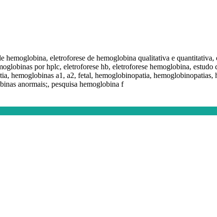
de hemoglobina, eletroforese de hemoglobina qualitativa e quantitativa,
hemoglobinas por hplc, eletroforese hb, eletroforese hemoglobina, estu
tia, hemoglobinas a1, a2, fetal, hemoglobinopatia, hemoglobinopatias, 
binas anormais;, pesquisa hemoglobina f