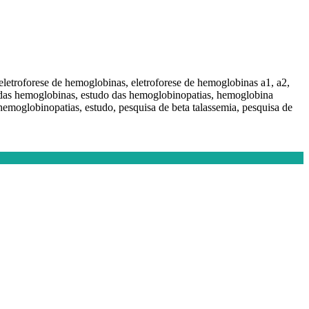
 eletroforese de hemoglobinas, eletroforese de hemoglobinas a1, a2,
do das hemoglobinas, estudo das hemoglobinopatias, hemoglobina
hemoglobinopatias, estudo, pesquisa de beta talassemia, pesquisa de