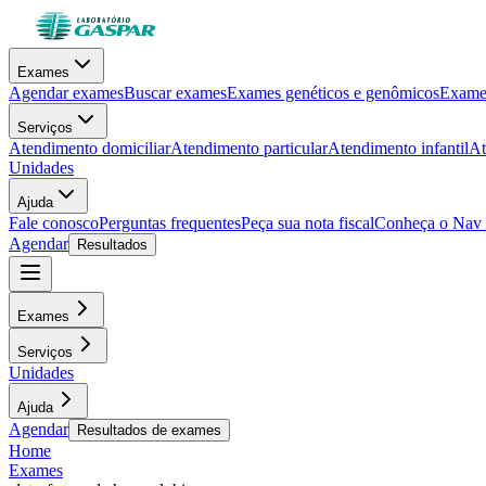
Exames
Agendar exames
Buscar exames
Exames genéticos e genômicos
Exames
Serviços
Atendimento domiciliar
Atendimento particular
Atendimento infantil
At
Unidades
Ajuda
Fale conosco
Perguntas frequentes
Peça sua nota fiscal
Conheça o Nav
Agendar
Resultados
Exames
Serviços
Unidades
Ajuda
Agendar
Resultados de exames
Home
Exames