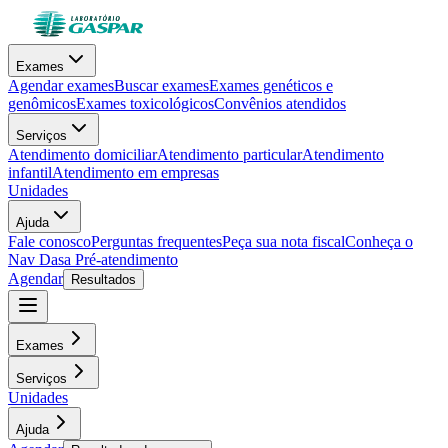
Exames
Agendar exames
Buscar exames
Exames genéticos e
genômicos
Exames toxicológicos
Convênios atendidos
Serviços
Atendimento domiciliar
Atendimento particular
Atendimento
infantil
Atendimento em empresas
Unidades
Ajuda
Fale conosco
Perguntas frequentes
Peça sua nota fiscal
Conheça o
Nav Dasa
Pré-atendimento
Agendar
Resultados
Exames
Serviços
Unidades
Ajuda