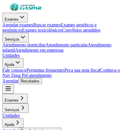
Exames
Agendar exames
Buscar exames
Exames genéticos e
genômicos
Exames toxicológicos
Convênios atendidos
Serviços
Atendimento domiciliar
Atendimento particular
Atendimento
infantil
Atendimento em empresas
Unidades
Ajuda
Fale conosco
Perguntas frequentes
Peça sua nota fiscal
Conheça o
Nav Dasa
Pré-atendimento
Agendar
Resultados
Exames
Serviços
Unidades
Ajuda