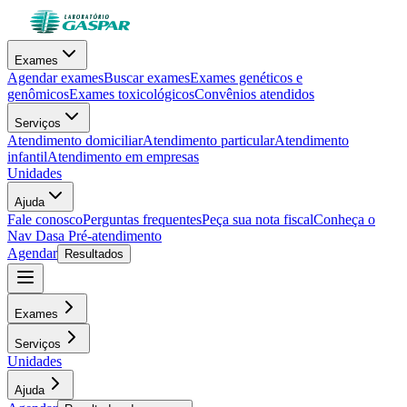
Exames
Agendar exames
Buscar exames
Exames genéticos e
genômicos
Exames toxicológicos
Convênios atendidos
Serviços
Atendimento domiciliar
Atendimento particular
Atendimento
infantil
Atendimento em empresas
Unidades
Ajuda
Fale conosco
Perguntas frequentes
Peça sua nota fiscal
Conheça o
Nav Dasa
Pré-atendimento
Agendar
Resultados
Exames
Serviços
Unidades
Ajuda