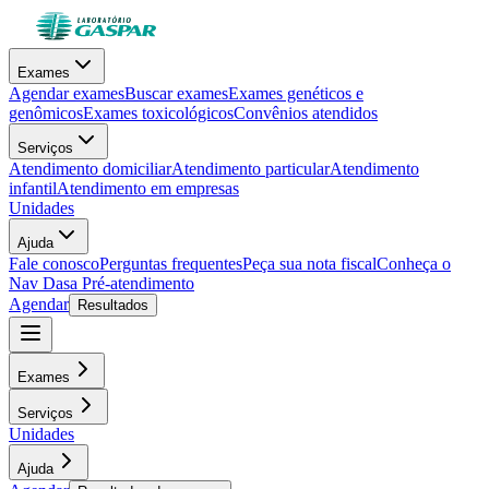
Exames
Agendar exames
Buscar exames
Exames genéticos e
genômicos
Exames toxicológicos
Convênios atendidos
Serviços
Atendimento domiciliar
Atendimento particular
Atendimento
infantil
Atendimento em empresas
Unidades
Ajuda
Fale conosco
Perguntas frequentes
Peça sua nota fiscal
Conheça o
Nav Dasa
Pré-atendimento
Agendar
Resultados
Exames
Serviços
Unidades
Ajuda