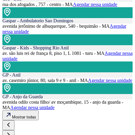
rua dos afogados , 757 - centro - MA
Agendar nessa unidade
Gaspar - Ambulatorio Sao Domingos
avenida jerônimo de albuquerque, 540 - bequimão - MA
Agendar
nessa unidade
Gaspar - Kids - Shopping Rio Anil
av. são luis rei de frança 8, piso 1, L 1081 - turu - MA
Agendar nessa
unidade
GP - Anil
av. casemiro júnior, 80, sala 9 e 9 - anil - MA
Agendar nessa unidade
GP - Anjo da Guarda
avenida odilo costa filho/ av moçambique, 15 - anjo da guarda -
MA
Agendar nessa unidade
Mostrar todas