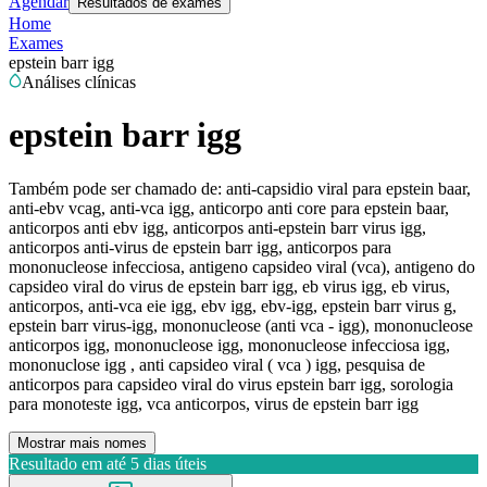
Agendar
Resultados de exames
Home
Exames
epstein barr igg
Análises clínicas
epstein barr igg
Também pode ser chamado de:
anti-capsidio viral para epstein baar,
anti-ebv vcag, anti-vca igg, anticorpo anti core para epstein baar,
anticorpos anti ebv igg, anticorpos anti-epstein barr virus igg,
anticorpos anti-virus de epstein barr igg, anticorpos para
mononucleose infecciosa, antigeno capsideo viral (vca), antigeno do
capsideo viral do virus de epstein barr igg, eb virus igg, eb virus,
anticorpos, anti-vca eie igg, ebv igg, ebv-igg, epstein barr virus g,
epstein barr virus-igg, mononucleose (anti vca - igg), mononucleose
anticorpos igg, mononucleose igg, mononucleose infecciosa igg,
mononuclose igg , anti capsideo viral ( vca ) igg, pesquisa de
anticorpos para capsideo viral do virus epstein barr igg, sorologia
para monoteste igg, vca anticorpos, virus de epstein barr igg
Mostrar mais nomes
Resultado em até
5 dias úteis