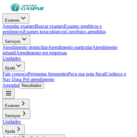
Exames
Agendar exames
Buscar exames
Exames genéticos e
genômicos
Exames toxicológicos
Convênios atendidos
Serviços
Atendimento domiciliar
Atendimento particular
Atendimento
infantil
Atendimento em empresas
Unidades
Ajuda
Fale conosco
Perguntas frequentes
Peça sua nota fiscal
Conheça o
Nav Dasa
Pré-atendimento
Agendar
Resultados
Exames
Serviços
Unidades
Ajuda