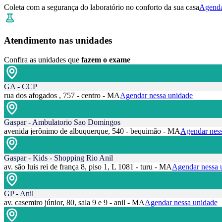
Coleta com a segurança do laboratório no conforto da sua casa
Agenda
Atendimento nas unidades
Confira as unidades que
fazem o exame
GA - CCP
rua dos afogados , 757 - centro - MA
Agendar nessa unidade
Gaspar - Ambulatorio Sao Domingos
avenida jerônimo de albuquerque, 540 - bequimão - MA
Agendar ness
Gaspar - Kids - Shopping Rio Anil
av. são luis rei de frança 8, piso 1, L 1081 - turu - MA
Agendar nessa 
GP - Anil
av. casemiro júnior, 80, sala 9 e 9 - anil - MA
Agendar nessa unidade