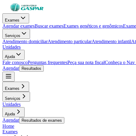
Exames
Agendar exames
Buscar exames
Exames genéticos e genômicos
Exames
Serviços
Atendimento domiciliar
Atendimento particular
Atendimento infantil
At
Unidades
Ajuda
Fale conosco
Perguntas frequentes
Peça sua nota fiscal
Conheça o Nav
Agendar
Resultados
Exames
Serviços
Unidades
Ajuda
Agendar
Resultados de exames
Home
Exames