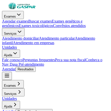
Exames
Agendar exames
Buscar exames
Exames genéticos e
genômicos
Exames toxicológicos
Convênios atendidos
Serviços
Atendimento domiciliar
Atendimento particular
Atendimento
infantil
Atendimento em empresas
Unidades
Ajuda
Fale conosco
Perguntas frequentes
Peça sua nota fiscal
Conheça o
Nav Dasa
Pré-atendimento
Agendar
Resultados
Exames
Serviços
Unidades
Ajuda