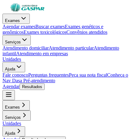
Exames
Agendar exames
Buscar exames
Exames genéticos e
genômicos
Exames toxicológicos
Convênios atendidos
Serviços
Atendimento domiciliar
Atendimento particular
Atendimento
infantil
Atendimento em empresas
Unidades
Ajuda
Fale conosco
Perguntas frequentes
Peça sua nota fiscal
Conheça o
Nav Dasa
Pré-atendimento
Agendar
Resultados
Exames
Serviços
Unidades
Ajuda