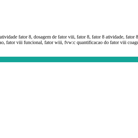
tividade fator 8, dosagem de fator viii, fator 8, fator 8 atividade, fator 8
cao, fator viii funcional, fator wiii, fvw:c quantificacao do fator viii coag