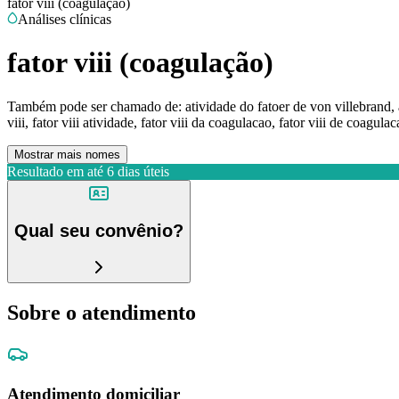
fator viii (coagulação)
Análises clínicas
fator viii (coagulação)
Também pode ser chamado de:
atividade do fatoer de von villebrand, a
viii, fator viii atividade, fator viii da coagulacao, fator viii de coagula
Mostrar mais nomes
Resultado em até
6 dias úteis
Qual seu convênio?
Sobre o atendimento
Atendimento domiciliar