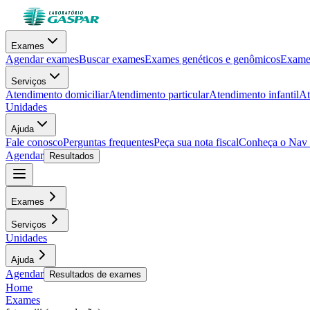
Exames
Agendar exames
Buscar exames
Exames genéticos e genômicos
Exames
Serviços
Atendimento domiciliar
Atendimento particular
Atendimento infantil
At
Unidades
Ajuda
Fale conosco
Perguntas frequentes
Peça sua nota fiscal
Conheça o Nav
Agendar
Resultados
Exames
Serviços
Unidades
Ajuda
Agendar
Resultados de exames
Home
Exames