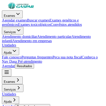
Exames
Agendar exames
Buscar exames
Exames genéticos e
genômicos
Exames toxicológicos
Convênios atendidos
Serviços
Atendimento domiciliar
Atendimento particular
Atendimento
infantil
Atendimento em empresas
Unidades
Ajuda
Fale conosco
Perguntas frequentes
Peça sua nota fiscal
Conheça o
Nav Dasa
Pré-atendimento
Agendar
Resultados
Exames
Serviços
Unidades
Ajuda