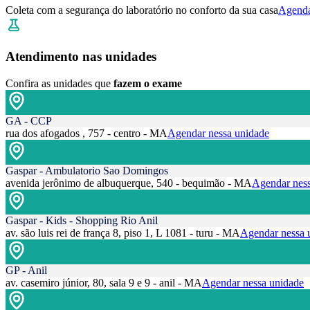
Coleta com a segurança do laboratório no conforto da sua casa
Agenda
Atendimento nas unidades
Confira as unidades que
fazem o exame
GA - CCP
rua dos afogados , 757 - centro - MA
Agendar nessa unidade
Gaspar - Ambulatorio Sao Domingos
avenida jerônimo de albuquerque, 540 - bequimão - MA
Agendar ness
Gaspar - Kids - Shopping Rio Anil
av. são luis rei de frança 8, piso 1, L 1081 - turu - MA
Agendar nessa 
GP - Anil
av. casemiro júnior, 80, sala 9 e 9 - anil - MA
Agendar nessa unidade