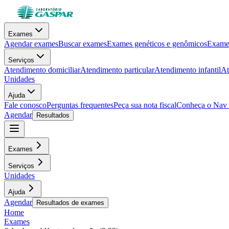
Exames
Agendar exames
Buscar exames
Exames genéticos e genômicos
Exames
Serviços
Atendimento domiciliar
Atendimento particular
Atendimento infantil
At
Unidades
Ajuda
Fale conosco
Perguntas frequentes
Peça sua nota fiscal
Conheça o Nav
Agendar
Resultados
Exames
Serviços
Unidades
Ajuda
Agendar
Resultados de exames
Home
Exames