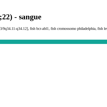
9;22) - sangue
23/9q34.11-q34.12], fish bcr-abl1, fish cromossomo philadelphia, fish l