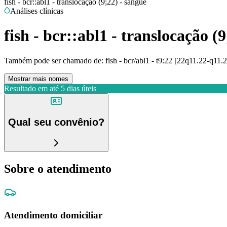
fish - bcr::abl1 - translocação (9;22) - sangue
Análises clínicas
fish - bcr::abl1 - translocação (
Também pode ser chamado de:
fish - bcr/abl1 - t9:22 [22q11.22-q11.
Mostrar mais nomes
Resultado em até
5 dias úteis
Qual seu convênio?
Sobre o atendimento
Atendimento domiciliar