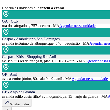
Confira as unidades que
fazem o exame
GA - CCP
rua dos afogados , 757 - centro - MA
Agendar nessa unidade
Gaspar - Ambulatorio Sao Domingos
avenida jerônimo de albuquerque, 540 - bequimão - MA
Agendar ness
Gaspar - Kids - Shopping Rio Anil
av. são luis rei de frança 8, piso 1, L 1081 - turu - MA
Agendar nessa 
GP - Anil
av. casemiro júnior, 80, sala 9 e 9 - anil - MA
Agendar nessa unidade
GP - Anjo da Guarda
avenida odilo costa filho/ av moçambique, 15 - anjo da guarda - MA
A
Mostrar todas