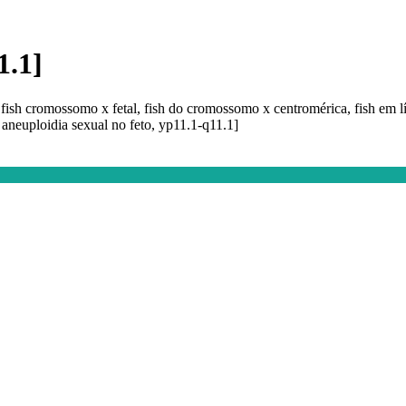
1.1]
] , fish cromossomo x fetal, fish do cromossomo x centromérica, fish e
 aneuploidia sexual no feto, yp11.1-q11.1]