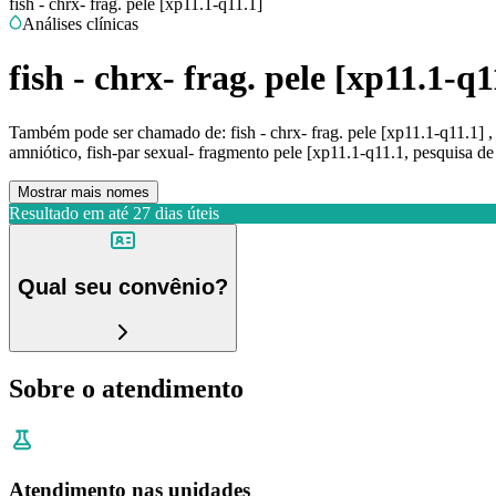
fish - chrx- frag. pele [xp11.1-q11.1]
Análises clínicas
fish - chrx- frag. pele [xp11.1-q1
Também pode ser chamado de:
fish - chrx- frag. pele [xp11.1-q11.1
amniótico, fish-par sexual- fragmento pele [xp11.1-q11.1, pesquisa de
Mostrar mais nomes
Resultado em até
27 dias úteis
Qual seu convênio?
Sobre o atendimento
Atendimento nas unidades