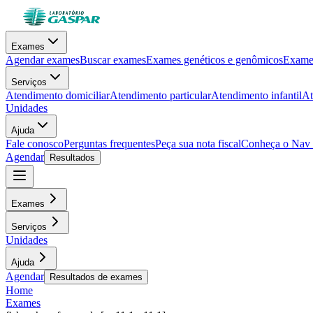
Exames
Agendar exames
Buscar exames
Exames genéticos e genômicos
Exames
Serviços
Atendimento domiciliar
Atendimento particular
Atendimento infantil
At
Unidades
Ajuda
Fale conosco
Perguntas frequentes
Peça sua nota fiscal
Conheça o Nav
Agendar
Resultados
Exames
Serviços
Unidades
Ajuda
Agendar
Resultados de exames
Home
Exames