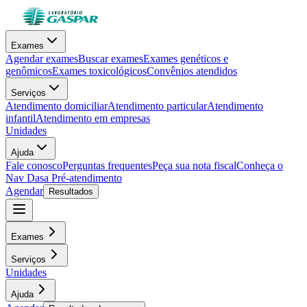
Exames
Agendar exames
Buscar exames
Exames genéticos e
genômicos
Exames toxicológicos
Convênios atendidos
Serviços
Atendimento domiciliar
Atendimento particular
Atendimento
infantil
Atendimento em empresas
Unidades
Ajuda
Fale conosco
Perguntas frequentes
Peça sua nota fiscal
Conheça o
Nav Dasa
Pré-atendimento
Agendar
Resultados
Exames
Serviços
Unidades
Ajuda