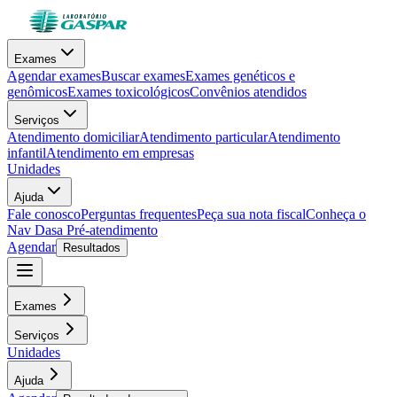
Exames
Agendar exames
Buscar exames
Exames genéticos e
genômicos
Exames toxicológicos
Convênios atendidos
Serviços
Atendimento domiciliar
Atendimento particular
Atendimento
infantil
Atendimento em empresas
Unidades
Ajuda
Fale conosco
Perguntas frequentes
Peça sua nota fiscal
Conheça o
Nav Dasa
Pré-atendimento
Agendar
Resultados
Exames
Serviços
Unidades
Ajuda