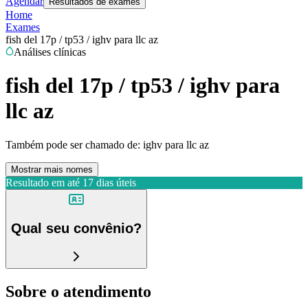
Agendar
Resultados de exames
Home
Exames
fish del 17p / tp53 / ighv para llc az
Análises clínicas
fish del 17p / tp53 / ighv para
llc az
Também pode ser chamado de:
ighv para llc az
Mostrar mais nomes
Resultado em até
17 dias úteis
Qual seu convênio?
Sobre o atendimento