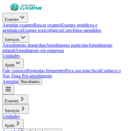
Exames
Agendar exames
Buscar exames
Exames genéticos e
genômicos
Exames toxicológicos
Convênios atendidos
Serviços
Atendimento domiciliar
Atendimento particular
Atendimento
infantil
Atendimento em empresas
Unidades
Ajuda
Fale conosco
Perguntas frequentes
Peça sua nota fiscal
Conheça o
Nav Dasa
Pré-atendimento
Agendar
Resultados
Exames
Serviços
Unidades
Ajuda