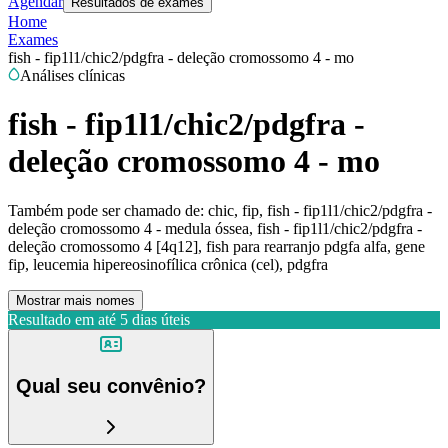
Agendar
Resultados de exames
Home
Exames
fish - fip1l1/chic2/pdgfra - deleção cromossomo 4 - mo
Análises clínicas
fish - fip1l1/chic2/pdgfra -
deleção cromossomo 4 - mo
Também pode ser chamado de:
chic, fip, fish - fip1l1/chic2/pdgfra -
deleção cromossomo 4 - medula óssea, fish - fip1l1/chic2/pdgfra -
deleção cromossomo 4 [4q12], fish para rearranjo pdgfa alfa, gene
fip, leucemia hipereosinofílica crônica (cel), pdgfra
Mostrar mais nomes
Resultado em até
5 dias úteis
Qual seu convênio?