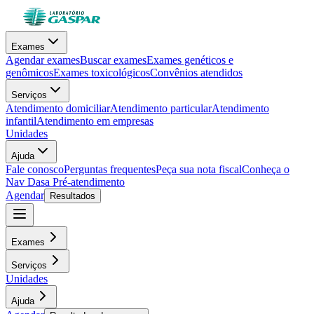
Exames
Agendar exames
Buscar exames
Exames genéticos e
genômicos
Exames toxicológicos
Convênios atendidos
Serviços
Atendimento domiciliar
Atendimento particular
Atendimento
infantil
Atendimento em empresas
Unidades
Ajuda
Fale conosco
Perguntas frequentes
Peça sua nota fiscal
Conheça o
Nav Dasa
Pré-atendimento
Agendar
Resultados
Exames
Serviços
Unidades
Ajuda