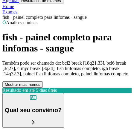
Agendar
Resultados de exames
Home
Exames
fish - painel completo para linfomas - sangue
Análises clínicas
fish - painel completo para
linfomas - sangue
Também pode ser chamado de:
bcl2 break [18q21.33], bcl6 break
[3q27], c-myc break [8q24], fish linfomas completo, igh break
[14q32.3], painel fish linfomas completo, painel linfomas completo
Mostrar mais nomes
Resultado em até
5 dias úteis
Qual seu convênio?