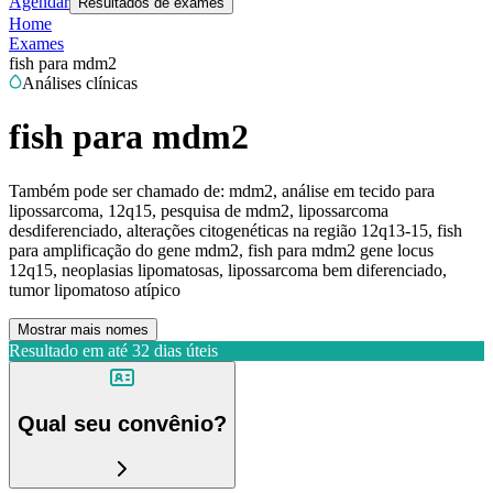
Agendar
Resultados de exames
Home
Exames
fish para mdm2
Análises clínicas
fish para mdm2
Também pode ser chamado de:
mdm2, análise em tecido para
lipossarcoma, 12q15, pesquisa de mdm2, lipossarcoma
desdiferenciado, alterações citogenéticas na região 12q13-15, fish
para amplificação do gene mdm2, fish para mdm2 gene locus
12q15, neoplasias lipomatosas, lipossarcoma bem diferenciado,
tumor lipomatoso atípico
Mostrar mais nomes
Resultado em até
32 dias úteis
Qual seu convênio?