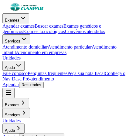
Exames
Agendar exames
Buscar exames
Exames genéticos e
genômicos
Exames toxicológicos
Convênios atendidos
Serviços
Atendimento domiciliar
Atendimento particular
Atendimento
infantil
Atendimento em empresas
Unidades
Ajuda
Fale conosco
Perguntas frequentes
Peça sua nota fiscal
Conheça o
Nav Dasa
Pré-atendimento
Agendar
Resultados
Exames
Serviços
Unidades
Ajuda