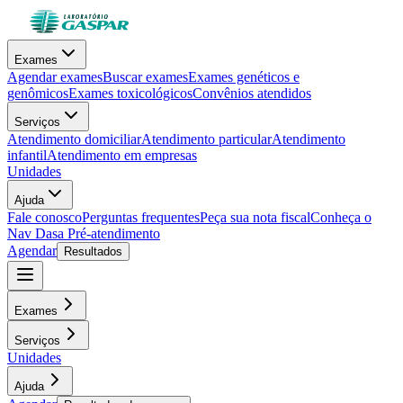
Exames
Agendar exames
Buscar exames
Exames genéticos e
genômicos
Exames toxicológicos
Convênios atendidos
Serviços
Atendimento domiciliar
Atendimento particular
Atendimento
infantil
Atendimento em empresas
Unidades
Ajuda
Fale conosco
Perguntas frequentes
Peça sua nota fiscal
Conheça o
Nav Dasa
Pré-atendimento
Agendar
Resultados
Exames
Serviços
Unidades
Ajuda