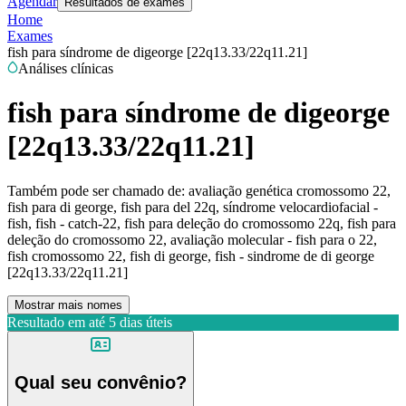
Agendar
Resultados de exames
Home
Exames
fish para síndrome de digeorge [22q13.33/22q11.21]
Análises clínicas
fish para síndrome de digeorge
[22q13.33/22q11.21]
Também pode ser chamado de:
avaliação genética cromossomo 22,
fish para di george, fish para del 22q, síndrome velocardiofacial -
fish, fish - catch-22, fish para deleção do cromossomo 22q, fish para
deleção do cromossomo 22, avaliação molecular - fish para o 22,
fish cromossomo 22, fish di george, fish - sindrome de di george
[22q13.33/22q11.21]
Mostrar mais nomes
Resultado em até
5 dias úteis
Qual seu convênio?