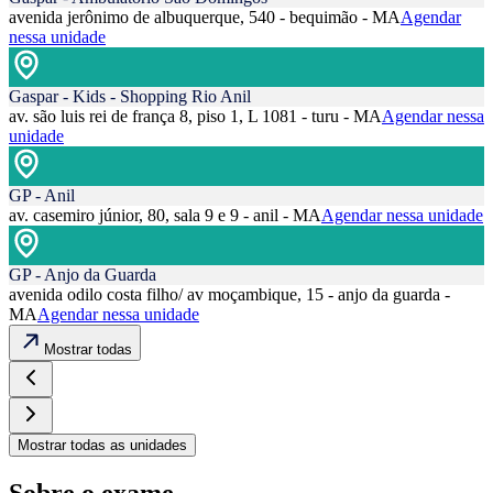
avenida jerônimo de albuquerque, 540 - bequimão - MA
Agendar
nessa unidade
Gaspar - Kids - Shopping Rio Anil
av. são luis rei de frança 8, piso 1, L 1081 - turu - MA
Agendar nessa
unidade
GP - Anil
av. casemiro júnior, 80, sala 9 e 9 - anil - MA
Agendar nessa unidade
GP - Anjo da Guarda
avenida odilo costa filho/ av moçambique, 15 - anjo da guarda -
MA
Agendar nessa unidade
Mostrar todas
Mostrar todas as unidades
Sobre o exame