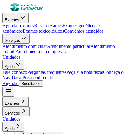
Exames
Agendar exames
Buscar exames
Exames genéticos e
genômicos
Exames toxicológicos
Convênios atendidos
Serviços
Atendimento domiciliar
Atendimento particular
Atendimento
infantil
Atendimento em empresas
Unidades
Ajuda
Fale conosco
Perguntas frequentes
Peça sua nota fiscal
Conheça o
Nav Dasa
Pré-atendimento
Agendar
Resultados
Exames
Serviços
Unidades
Ajuda