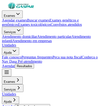
Exames
Agendar exames
Buscar exames
Exames genéticos e
genômicos
Exames toxicológicos
Convênios atendidos
Serviços
Atendimento domiciliar
Atendimento particular
Atendimento
infantil
Atendimento em empresas
Unidades
Ajuda
Fale conosco
Perguntas frequentes
Peça sua nota fiscal
Conheça o
Nav Dasa
Pré-atendimento
Agendar
Resultados
Exames
Serviços
Unidades
Ajuda