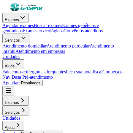
Exames
Agendar exames
Buscar exames
Exames genéticos e
genômicos
Exames toxicológicos
Convênios atendidos
Serviços
Atendimento domiciliar
Atendimento particular
Atendimento
infantil
Atendimento em empresas
Unidades
Ajuda
Fale conosco
Perguntas frequentes
Peça sua nota fiscal
Conheça o
Nav Dasa
Pré-atendimento
Agendar
Resultados
Exames
Serviços
Unidades
Ajuda