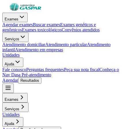
Exames
Agendar exames
Buscar exames
Exames genéticos e
genômicos
Exames toxicológicos
Convênios atendidos
Serviços
Atendimento domiciliar
Atendimento particular
Atendimento
infantil
Atendimento em empresas
Unidades
Ajuda
Fale conosco
Perguntas frequentes
Peça sua nota fiscal
Conheça o
Nav Dasa
Pré-atendimento
Agendar
Resultados
Exames
Serviços
Unidades
Ajuda