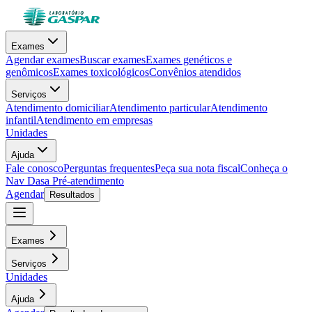
Exames
Agendar exames
Buscar exames
Exames genéticos e
genômicos
Exames toxicológicos
Convênios atendidos
Serviços
Atendimento domiciliar
Atendimento particular
Atendimento
infantil
Atendimento em empresas
Unidades
Ajuda
Fale conosco
Perguntas frequentes
Peça sua nota fiscal
Conheça o
Nav Dasa
Pré-atendimento
Agendar
Resultados
Exames
Serviços
Unidades
Ajuda