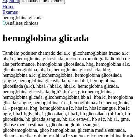
Agendar
Resultados de exames
Home
Exames
hemoglobina glicada
Análises clínicas
hemoglobina glicada
Também pode ser chamado de:
a1c, glicohemoglobina fracao a1c,
hba1c, hemoglobina glicosilada, metodo -cromatografia liquida de
alta performance, hemoglobina glicosilada, hbg, hemoglobina a1c,
glicohemoglobina, hba1c, hemoglobina glicosilada, hbg,
hemoglobina a1c, glicohemoglobina, hemoglobina glicosilada
sangue, hemoglobina glicosilada fracao labil, hemoglobina
glicosilada (a1c), hba1 / hba1c, hba1c, hemoglobina glicada,
hemoglobina glicosilada, hgb2, hb1ac, glicohemoglobina,
hemoglobina glicada, glicohemoglobina hb a1, hba1c, hemoglobina
glicada sangue, hemoglobina a1c:, hemoglobina a1c, hemoglobina
a1 - pesquisa, hbg, hemoglobina a1c, hba1c, hba1c sangue, hba1c
hglv, hba1 hglv, hba1 glicosilada, hba1, hb glicosilada (hb1ac), hb
glicosilada, hb glicada sangue, hb a1c estavel, hb a1c, hb a1, gme,
glicose media estimada, glicohemoglobina sangue,
glicohemoglobina, glico hemoglobina, glicemia media estimada,
glicemia media, ghb hglv, ghb, a1c sangue, glicohemoglobina fração