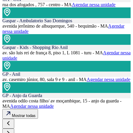
rua dos afogados , 757 - centro - MA
Agendar nessa unidade
Gaspar - Ambulatorio Sao Domingos
avenida jerônimo de albuquerque, 540 - bequimão - MA
Agendar
nessa unidade
Gaspar - Kids - Shopping Rio Anil
av. são luis rei de frança 8, piso 1, L 1081 - turu - MA
Agendar nessa
unidade
GP - Anil
av. casemiro júnior, 80, sala 9 e 9 - anil - MA
Agendar nessa unidade
GP - Anjo da Guarda
avenida odilo costa filho/ av moçambique, 15 - anjo da guarda -
MA
Agendar nessa unidade
Mostrar todas