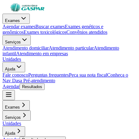
Exames
Agendar exames
Buscar exames
Exames genéticos e
genômicos
Exames toxicológicos
Convênios atendidos
Serviços
Atendimento domiciliar
Atendimento particular
Atendimento
infantil
Atendimento em empresas
Unidades
Ajuda
Fale conosco
Perguntas frequentes
Peça sua nota fiscal
Conheça o
Nav Dasa
Pré-atendimento
Agendar
Resultados
Exames
Serviços
Unidades
Ajuda