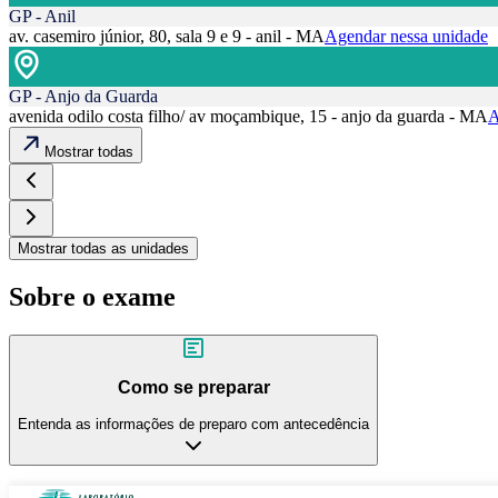
GP - Anil
av. casemiro júnior, 80, sala 9 e 9 - anil - MA
Agendar nessa unidade
GP - Anjo da Guarda
avenida odilo costa filho/ av moçambique, 15 - anjo da guarda - MA
A
Mostrar todas
Mostrar todas as unidades
Sobre o exame
Como se preparar
Entenda as informações de preparo com antecedência