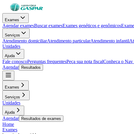
Exames
Agendar exames
Buscar exames
Exames genéticos e genômicos
Exames
Serviços
Atendimento domiciliar
Atendimento particular
Atendimento infantil
At
Unidades
Ajuda
Fale conosco
Perguntas frequentes
Peça sua nota fiscal
Conheça o Nav
Agendar
Resultados
Exames
Serviços
Unidades
Ajuda
Agendar
Resultados de exames
Home
Exames