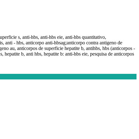
uperficie s, anti-hbs, anti-hbs eie, anti-hbs quantitativo,
tis, anti - hbs, anticorpo anti-hbsag;anticorpo contra antigeno de
igeno au, anticorpos de superficie hepatite b, antihbs, hbs (anticorpos -
 s, hepatite b, anti hbs, hepatite b: anti-hbs eie, pesquisa de anticorpos