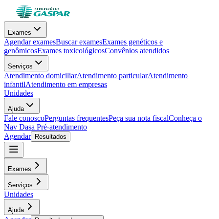
Exames
Agendar exames
Buscar exames
Exames genéticos e
genômicos
Exames toxicológicos
Convênios atendidos
Serviços
Atendimento domiciliar
Atendimento particular
Atendimento
infantil
Atendimento em empresas
Unidades
Ajuda
Fale conosco
Perguntas frequentes
Peça sua nota fiscal
Conheça o
Nav Dasa
Pré-atendimento
Agendar
Resultados
Exames
Serviços
Unidades
Ajuda