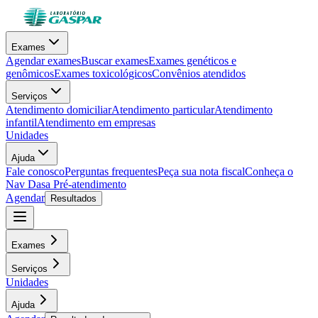
Exames
Agendar exames
Buscar exames
Exames genéticos e
genômicos
Exames toxicológicos
Convênios atendidos
Serviços
Atendimento domiciliar
Atendimento particular
Atendimento
infantil
Atendimento em empresas
Unidades
Ajuda
Fale conosco
Perguntas frequentes
Peça sua nota fiscal
Conheça o
Nav Dasa
Pré-atendimento
Agendar
Resultados
Exames
Serviços
Unidades
Ajuda