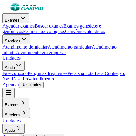
Exames
Agendar exames
Buscar exames
Exames genéticos e
genômicos
Exames toxicológicos
Convênios atendidos
Serviços
Atendimento domiciliar
Atendimento particular
Atendimento
infantil
Atendimento em empresas
Unidades
Ajuda
Fale conosco
Perguntas frequentes
Peça sua nota fiscal
Conheça o
Nav Dasa
Pré-atendimento
Agendar
Resultados
Exames
Serviços
Unidades
Ajuda