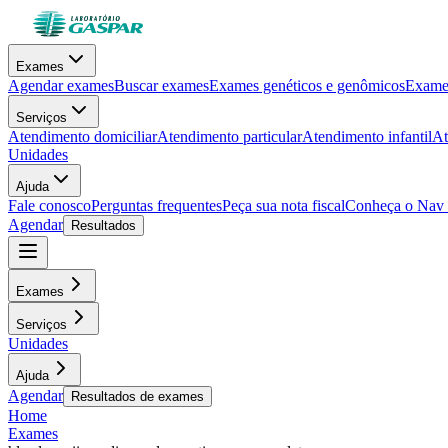
Exames
Agendar exames
Buscar exames
Exames genéticos e genômicos
Exames
Serviços
Atendimento domiciliar
Atendimento particular
Atendimento infantil
At
Unidades
Ajuda
Fale conosco
Perguntas frequentes
Peça sua nota fiscal
Conheça o Nav
Agendar
Resultados
Exames
Serviços
Unidades
Ajuda
Agendar
Resultados de exames
Home
Exames