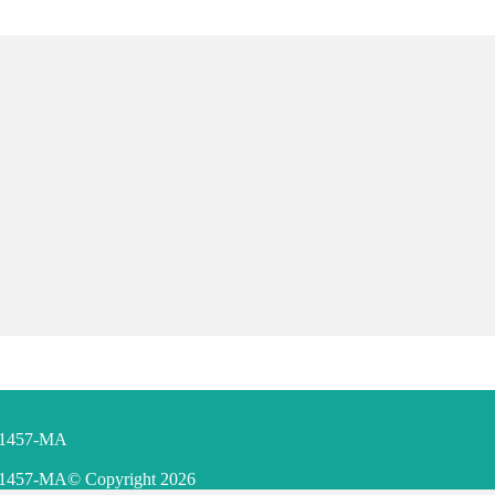
F 1457-MA
F 1457-MA
© Copyright
2026