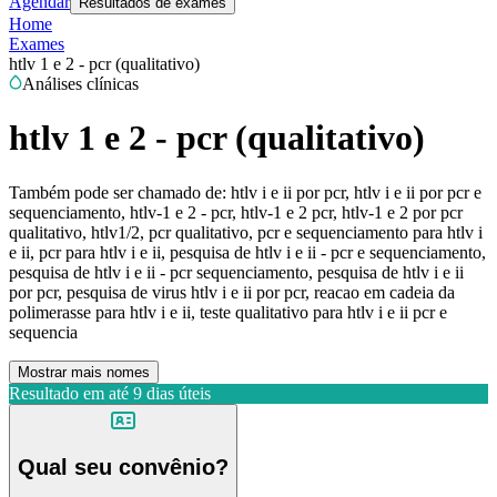
Agendar
Resultados de exames
Home
Exames
htlv 1 e 2 - pcr (qualitativo)
Análises clínicas
htlv 1 e 2 - pcr (qualitativo)
Também pode ser chamado de:
htlv i e ii por pcr, htlv i e ii por pcr e
sequenciamento, htlv-1 e 2 - pcr, htlv-1 e 2 pcr, htlv-1 e 2 por pcr
qualitativo, htlv1/2, pcr qualitativo, pcr e sequenciamento para htlv i
e ii, pcr para htlv i e ii, pesquisa de htlv i e ii - pcr e sequenciamento,
pesquisa de htlv i e ii - pcr sequenciamento, pesquisa de htlv i e ii
por pcr, pesquisa de virus htlv i e ii por pcr, reacao em cadeia da
polimerasse para htlv i e ii, teste qualitativo para htlv i e ii pcr e
sequencia
Mostrar mais nomes
Resultado em até
9 dias úteis
Qual seu convênio?