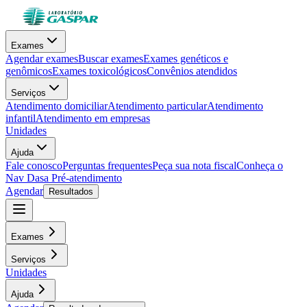
Exames
Agendar exames
Buscar exames
Exames genéticos e
genômicos
Exames toxicológicos
Convênios atendidos
Serviços
Atendimento domiciliar
Atendimento particular
Atendimento
infantil
Atendimento em empresas
Unidades
Ajuda
Fale conosco
Perguntas frequentes
Peça sua nota fiscal
Conheça o
Nav Dasa
Pré-atendimento
Agendar
Resultados
Exames
Serviços
Unidades
Ajuda