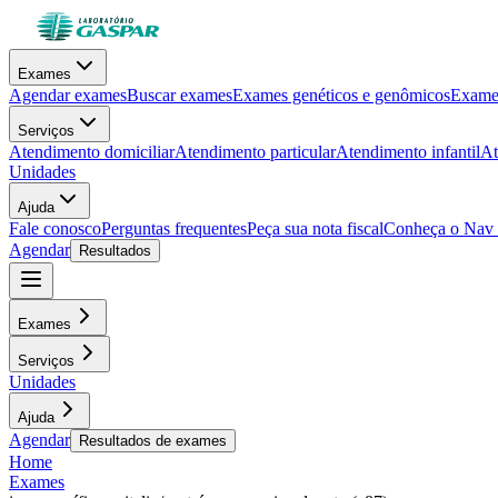
Exames
Agendar exames
Buscar exames
Exames genéticos e genômicos
Exames
Serviços
Atendimento domiciliar
Atendimento particular
Atendimento infantil
At
Unidades
Ajuda
Fale conosco
Perguntas frequentes
Peça sua nota fiscal
Conheça o Nav
Agendar
Resultados
Exames
Serviços
Unidades
Ajuda
Agendar
Resultados de exames
Home
Exames