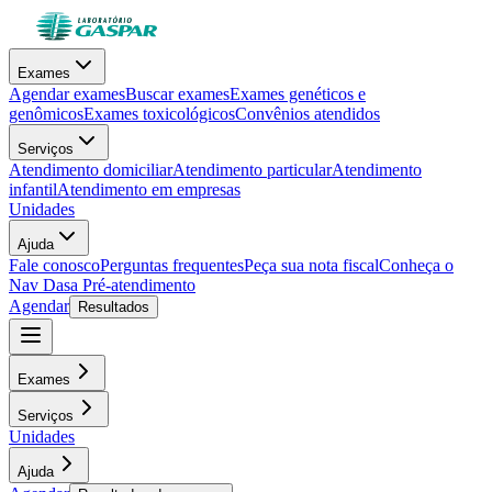
Exames
Agendar exames
Buscar exames
Exames genéticos e
genômicos
Exames toxicológicos
Convênios atendidos
Serviços
Atendimento domiciliar
Atendimento particular
Atendimento
infantil
Atendimento em empresas
Unidades
Ajuda
Fale conosco
Perguntas frequentes
Peça sua nota fiscal
Conheça o
Nav Dasa
Pré-atendimento
Agendar
Resultados
Exames
Serviços
Unidades
Ajuda