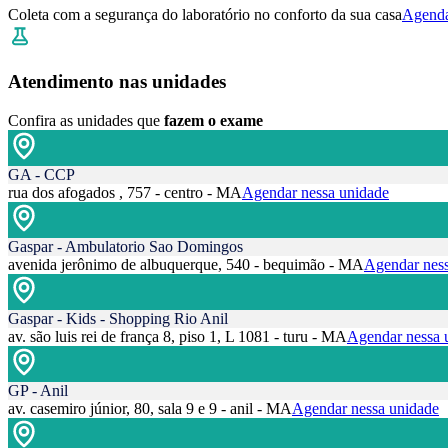
Coleta com a segurança do laboratório no conforto da sua casa
Agenda
Atendimento nas unidades
Confira as unidades que
fazem o exame
GA - CCP
rua dos afogados , 757 - centro - MA
Agendar nessa unidade
Gaspar - Ambulatorio Sao Domingos
avenida jerônimo de albuquerque, 540 - bequimão - MA
Agendar ness
Gaspar - Kids - Shopping Rio Anil
av. são luis rei de frança 8, piso 1, L 1081 - turu - MA
Agendar nessa 
GP - Anil
av. casemiro júnior, 80, sala 9 e 9 - anil - MA
Agendar nessa unidade