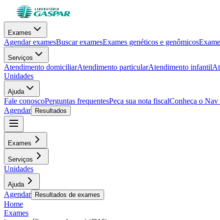
Exames
Agendar exames
Buscar exames
Exames genéticos e genômicos
Exames
Serviços
Atendimento domiciliar
Atendimento particular
Atendimento infantil
At
Unidades
Ajuda
Fale conosco
Perguntas frequentes
Peça sua nota fiscal
Conheça o Nav
Agendar
Resultados
Exames
Serviços
Unidades
Ajuda
Agendar
Resultados de exames
Home
Exames