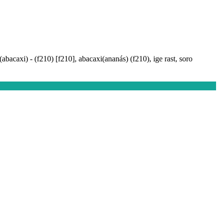
abacaxi) - (f210) [f210], abacaxi(ananás) (f210), ige rast, soro