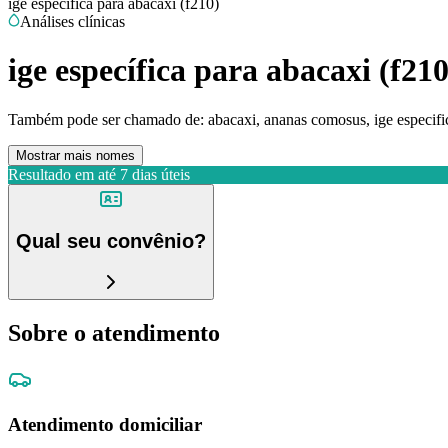
ige específica para abacaxi (f210)
Análises clínicas
ige específica para abacaxi (f210
Também pode ser chamado de:
abacaxi, ananas comosus, ige especific
Mostrar mais nomes
Resultado em até
7 dias úteis
Qual seu convênio?
Sobre o atendimento
Atendimento domiciliar