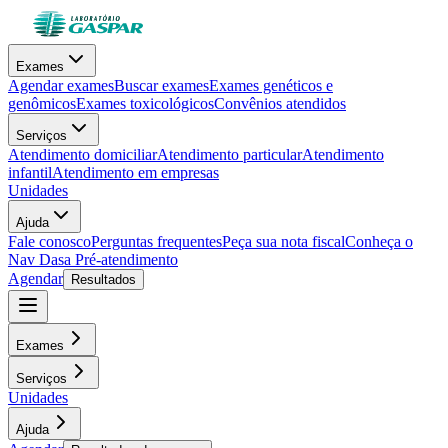
Exames
Agendar exames
Buscar exames
Exames genéticos e
genômicos
Exames toxicológicos
Convênios atendidos
Serviços
Atendimento domiciliar
Atendimento particular
Atendimento
infantil
Atendimento em empresas
Unidades
Ajuda
Fale conosco
Perguntas frequentes
Peça sua nota fiscal
Conheça o
Nav Dasa
Pré-atendimento
Agendar
Resultados
Exames
Serviços
Unidades
Ajuda