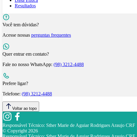
Dasa Educa
Resultados
Você tem dúvidas?
Acesse nossas
perguntas frequentes
Quer entrar em contato?
Fale no nosso WhatsApp:
(98) 3212-4488
Prefere ligar?
Telefone:
(98) 3212-4488
Voltar ao topo
Responsável Técnico:
Sther Marie de Aguiar Rodrigues Araujo CR
© Copyright
2026
Responsável Técnico:
Sther Marie de Aguiar Rodrigues Araujo CR