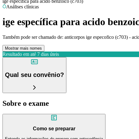
ige específica para acido benzoico (c703)
Análises clínicas
ige específica para acido benzoi
Também pode ser chamado de:
anticorpos ige especofico (c703) - aci
Mostrar mais nomes
Resultado em até
7 dias úteis
Qual seu convênio?
Sobre o exame
Como se preparar
Entenda as informações de preparo com antecedência