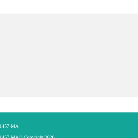
F 1457-MA
F 1457-MA
© Copyright
2026