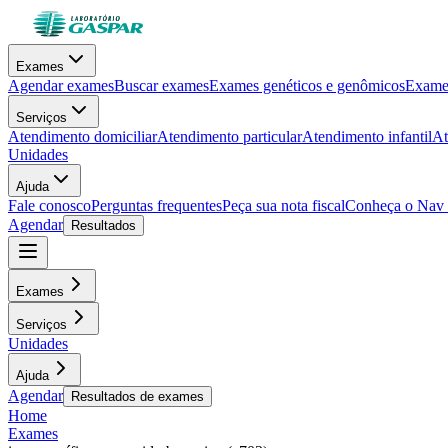
Exames
Agendar exames
Buscar exames
Exames genéticos e genômicos
Exames
Serviços
Atendimento domiciliar
Atendimento particular
Atendimento infantil
At
Unidades
Ajuda
Fale conosco
Perguntas frequentes
Peça sua nota fiscal
Conheça o Nav
Agendar
Resultados
Exames
Serviços
Unidades
Ajuda
Agendar
Resultados de exames
Home
Exames