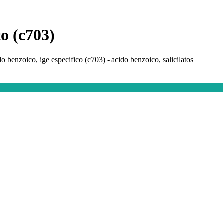
co (c703)
do benzoico, ige especifico (c703) - acido benzoico, salicilatos